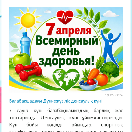
19.05.2026
Балабақшадағы Дүниежүзілік денсаулық күні
7 сәуір күні балабақшамыздың барлық жас
топтарында Денсаулық күні ұйымдастырылды.
Күн бойы көңілді ойындар, спорттық
эстафеталар, таңғы жаттығулар және салауатты