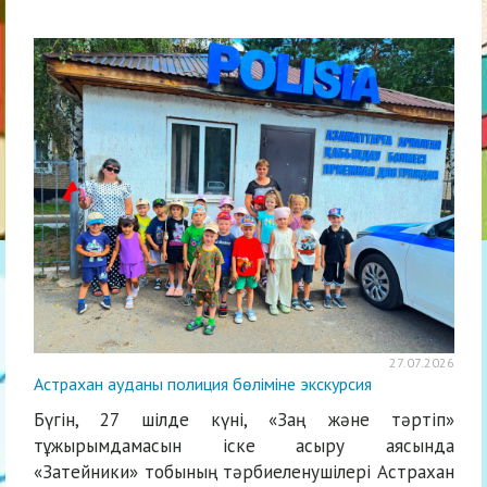
27.07.2026
Астрахан ауданы полиция бөліміне экскурсия
Бүгін, 27 шілде күні, «Заң және тәртіп»
тұжырымдамасын іске асыру аясында
«Затейники» тобының тәрбиеленушілері Астрахан