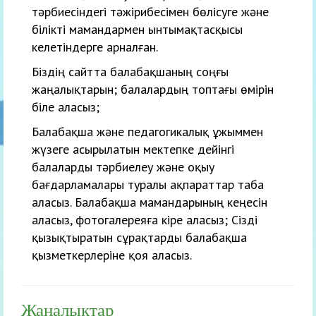
тәрбиесіндегі тәжірибесімен бөлісуге және
білікті мамандармен ынтымақтасқысы
келетіндерге арналған.
Біздің сайтта балабақшаның соңғы
жаңалықтарын; балалардың топтағы өмірін
біле аласыз;
Балабақша және педагогикалық ұжыммен
жүзеге асырылатын мектепке дейінгі
балаларды тәрбиелеу және оқыу
бағдарламалары туралы ақпараттар таба
аласыз. Балабақша мамандарының кеңесін
аласыз, фотогалереяға кіре аласыз; Сізді
қызықтыратын сұрақтарды балабақша
қызметкерлеріне қоя аласыз.
Жаңалықтар