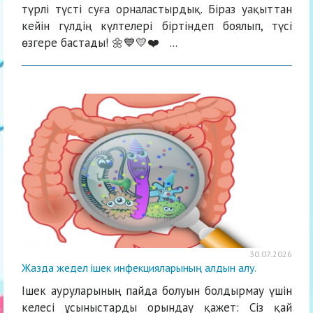
түрлі түсті суға орналастырдық. Біраз уақыттан
кейін гүлдің күлтелері біртіндеп боялып, түсі
өзгере бастады! 🌼💙💛❤️ ...
30.07.2026
Жазда жедел ішек инфекцияларының алдын алу.
Ішек ауруларының пайда болуын болдырмау үшін
келесі ұсыныстарды орындау қажет: Сіз қай