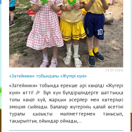
29.07.2026
«Затейники» тобындағы «Жүгері күні»
«Затейники» тобында ерекше әрі көңілді «Жүгері
күні» өтті! 🎉 Бұл күн бүлдіршіндерге шаттыққа
толы көңіл күй, жарқын әсерлер мен көтеріңкі
эмоция сыйлады. Балалар жүгерінің қалай өсетіні
туралы қызықты мәліметтермен танысып,
тақырыптық ойындар ойнады,...