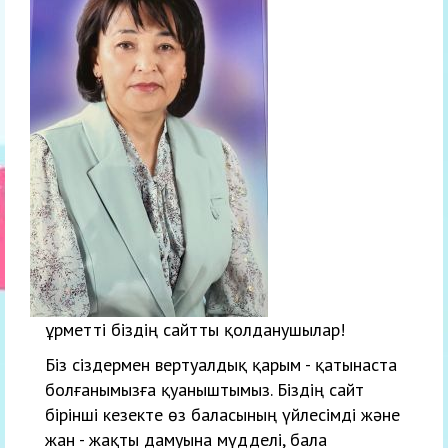
Құрметті біздің сайтты қолданушылар!
Біз сіздермен вертуалдық қарым - қатынаста
болғанымызға қуаныштымыз. Біздің сайт
бірінші кезекте өз баласының үйлесімді және
жан - жақты дамуына мүдделі, бала