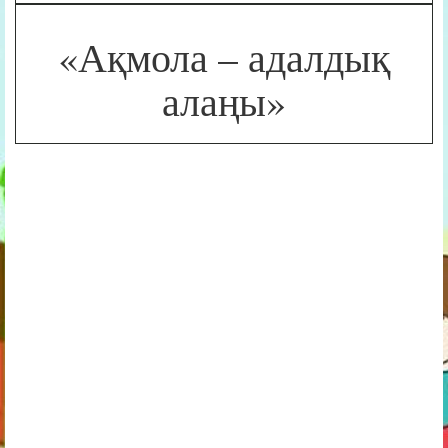
«Ақмола – адалдық
алаңы»