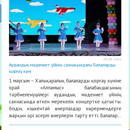
09.06.2026
Аудандық мәдениет үйінің сахнасындағы Балаларды
қорғау күні
1 маусым – Халықаралық балаларды қорғау күніне
орай «Алпамыс» балабақшасының
тәрбиеленушілері аудандық мәдениет үйінің
сахнасында өткен мерекелік концертке қатысты.
Біздің кішкентай өнерпаздар көрермендерге
жарқын әрі әсерлі өнерлерін тарту етті. Балалар...