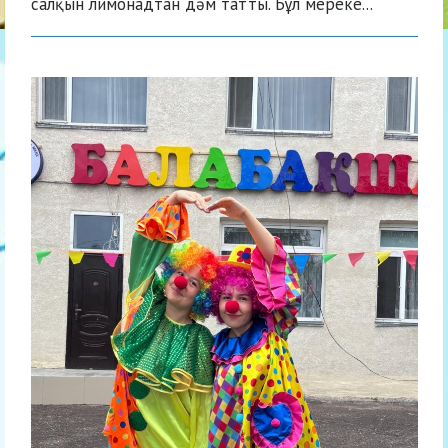
салқын лимонадтан дәм татты. Бұл мереке...