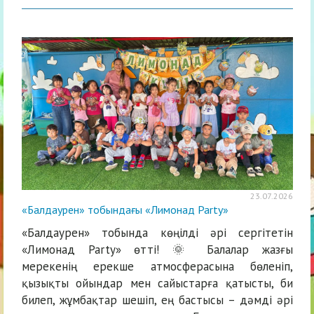
23.07.2026
«Балдаурен» тобындағы «Лимонад Party»
«Балдаурен» тобында көңілді әрі сергітетін
«Лимонад Party» өтті! 🌞 Балалар жазғы
мерекенің ерекше атмосферасына бөленіп,
қызықты ойындар мен сайыстарға қатысты, би
билеп, жұмбақтар шешіп, ең бастысы – дәмді әрі