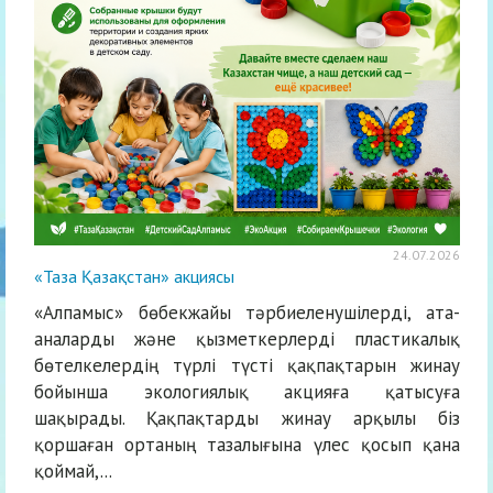
24.07.2026
«Таза Қазақстан» акциясы
«Алпамыс» бөбекжайы тәрбиеленушілерді, ата-
аналарды және қызметкерлерді пластикалық
бөтелкелердің түрлі түсті қақпақтарын жинау
бойынша экологиялық акцияға қатысуға
шақырады. Қақпақтарды жинау арқылы біз
қоршаған ортаның тазалығына үлес қосып қана
қоймай,...