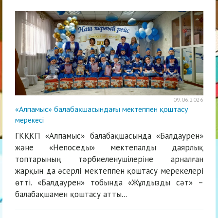
09.06.2026
«Алпамыс» балабақшасындағы мектеппен қоштасу
мерекесі
ГКҚКП «Алпамыс» балабақшасында «Балдаурен»
және «Непоседы» мектепалды даярлық
топтарының тәрбиеленушілеріне арналған
жарқын да әсерлі мектеппен қоштасу мерекелері
өтті. «Балдаурен» тобында «Жұлдызды сәт» –
балабақшамен қоштасу атты...