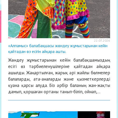
22.07.2026
«Алпамыс» балабақшасы жөндеу жұмыстарынан кейін
қайтадан өз есігін айқара ашты.
Жөндеу жұмыстарынан кейін балабақшамыздың
есігі өз тәрбиеленушілеріне қайтадан айқара
ашылды. Жаңартылған, жарық әрі жайлы бөлмелер
балаларды, ата-аналарды және қызметкерлерді
қуана қарсы алуда. Біз әрбір баланың жан-жақты
дамып, қоршаған ортаны танып-біліп, ойнап,...