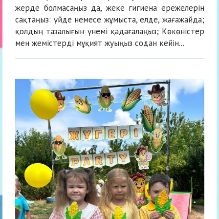
жерде болмасаңыз да, жеке гигиена ережелерін
сақтаңыз: үйде немесе жұмыста, елде, жағажайда;
қолдың тазалығын үнемі қадағалаңыз; Көкөністер
мен жемістерді мұқият жуыңыз содан кейін...