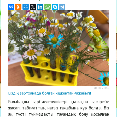
30.07.2026
Біздің зертханада болған кішкентай ғажайып!
Балабақша тәрбиеленушілері қызықты тәжірибе
жасап, табиғаттың нағыз ғажабына куә болды. Біз
ақ түсті түймедақты тағамдық бояу қосылған